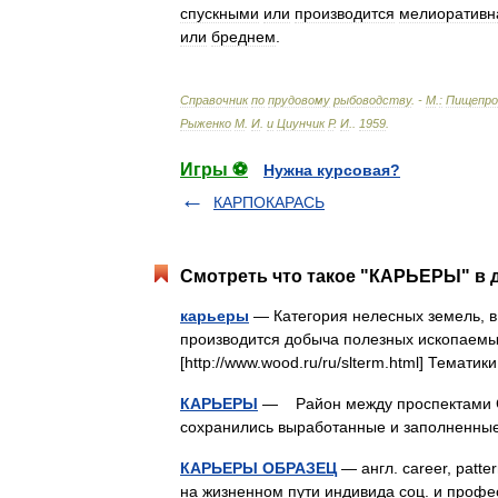
спускными
или
производится
мелиоративн
или
бреднем
.
Справочник
по
прудовому
рыбоводству
. -
М
.
:
Пищепро
Рыженко
М
.
И
.
и
Циунчик
Р
.
И
.
.
1959
.
Игры ⚽
Нужна курсовая?
КАРПОКАРАСЬ
Смотреть что такое "КАРЬЕРЫ" в д
карьеры
— Категория нелесных земель, в 
производится добыча полезных ископаемы
[http://www.wood.ru/ru/slterm.html] Темат
КАРЬЕРЫ
— Район между проспектами Сл
сохранились выработанные и заполненны
КАРЬЕРЫ ОБРАЗЕЦ
— англ. career, patte
на жизненном пути индивида соц. и проф