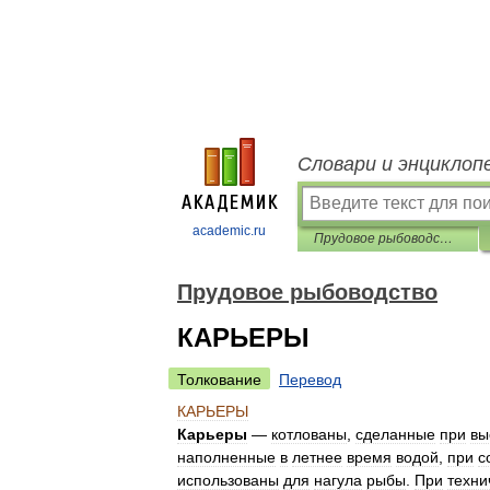
Словари и энциклоп
academic.ru
Прудовое рыбоводство
Прудовое рыбоводство
КАРЬЕРЫ
Толкование
Перевод
КАРЬЕРЫ
Карьеры
—
котлованы
,
сделанные
при
вы
наполненные
в
летнее
время
водой
,
при
с
использованы
для
нагула
рыбы
.
При
техни