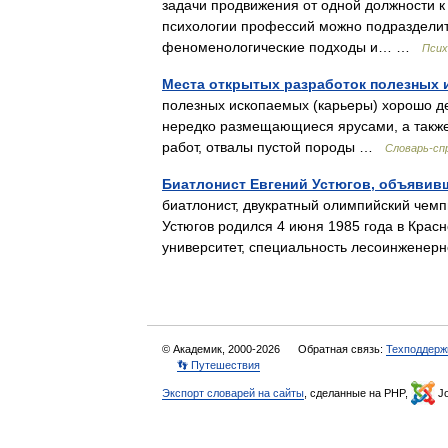
задачи продвижения от одной должности к 
психологии профессий можно подразделить
феноменологические подходы и… …
Псих
Места открытых разработок полезных 
полезных ископаемых (карьеры) хорошо д
нередко размещающиеся ярусами, а такж
работ, отвалы пустой породы …
Словарь-сп
Биатлонист Евгений Устюгов, объявив
биатлонист, двукратный олимпийский чемп
Устюгов родился 4 июня 1985 года в Крас
университет, специальность лесоинжен
© Академик, 2000-2026
Обратная связь:
Техподдерж
👣 Путешествия
Экспорт словарей на сайты
, сделанные на PHP,
Jo