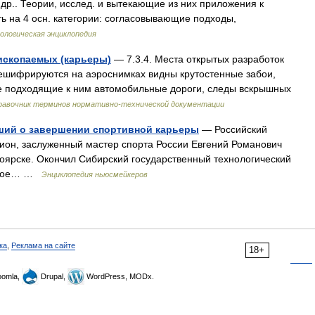
др.. Теории, исслед. и вытекающие из них приложения к
 на 4 осн. категории: согласовывающие подходы,
ологическая энциклопедия
ископаемых (карьеры)
— 7.3.4. Места открытых разработок
ешифрируются на аэроснимках видны крутостенные забои,
е подходящие к ним автомобильные дороги, следы вскрышных
равочник терминов нормативно-технической документации
ший о завершении спортивной карьеры
— Российский
ион, заслуженный мастер спорта России Евгений Романович
ноярске. Окончил Сибирский государственный технологический
ерное… …
Энциклопедия ньюсмейкеров
ка
,
Реклама на сайте
18+
omla,
Drupal,
WordPress, MODx.