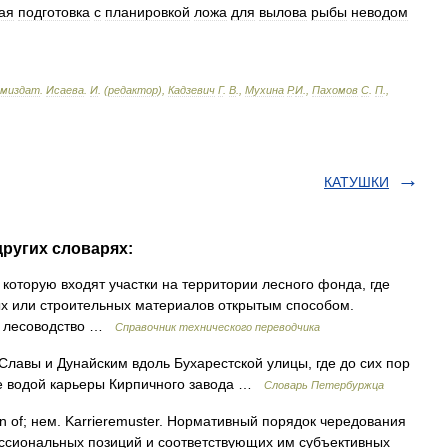
ая
подготовка
с
планировкой
ложа
для
вылова
рыбы
неводом
миздат
.
Исаева
.
И
. (
редактор
),
Кадзевич
Г
.
В
.,
Мухина
Р
.
И
.,
Пахомов
С
.
П
.,
КАТУШКИ
ругих словарях:
которую входят участки на территории лесного фонда, где
х или строительных материалов открытым способом.
ики лесоводство …
Справочник технического переводчика
авы и Дунайским вдоль Бухарестской улицы, где до сих пор
е водой карьеры Кирпичного завода …
Словарь Петербуржца
rn of; нем. Karrieremuster. Нормативный порядок чередования
ессиональных позиций и соответствующих им субъективных