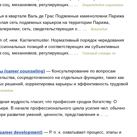
м из соц. механизмов, регулирующих… …
Энциклопедия социологии
я в квартале Валь де Грас Подземные каменоломни Парижа
о целая сеть подземных карьеров на территории Парижа,
галереями; сеть, свидетельствующая о… …
Википедия
rn of; нем. Karrieremuster. Нормативный порядок чередования
ессиональных позиций и соответствующих им субъективных
м из соц. механизмов, регулирующих… …
Толковый словарь по
 (career counseling)
— Консультирование по вопросам
льства, сосредоточенного на отдельных функциях, таких как
ых решений, корректировка карьеры и эффективность трудовой
клопедия
ная мудрость гласит, что профессия сродни богатству. О
рьере. В начале профессионального цикла усилия чел. обычно
ьере развитие умений, ценности, представления и… …
areer development)
— Р. п. к. охватывает процесс, этапы и