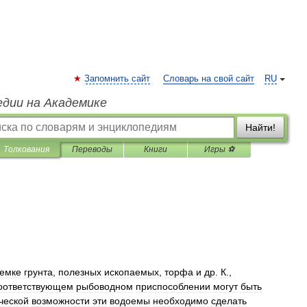
Запомнить сайт
Словарь на свой сайт
RU
едии на Академике
Найти!
Толкования
Переводы
Книги
Игры ⚽
емке
грунта
,
полезных
ископаемых
,
торфа
и
др
.
К
.,
оответствующем
рыбоводном
приспособлении
могут
быть
ческой
возможности
эти
водоемы
необходимо
сделать